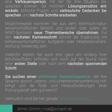
eine
Ver­trauens­person
, mit der Sie Ihre Situation be­
sprechen können. Sie möchten
Lösungs­ansätze ent­
wickeln
, kritische Fragen und
vertrau­liche Gedan­ken be­
sprechen
und
nächste Schritte erarbeiten
.
Möglicher­weise kommen Sie aus dem tech­nisch-natur­
wissen­schaftlich­en Bereich und wollen oder sollen als
MINT-Spezia­list
neue Themen­bereiche über­nehmen
. Für
den
nächsten Karriere­schritt
könnte die Ergän­zung mit
betriebs­wirtschaft­lichen Auf­gaben oder Mit­arbeiter­verant­
wortung not­wendig sein.
Viel­leicht stehen Sie auch erst ganz am Anfang Ihrer
Berufs­lauf­bahn, befinden sich noch auf der Suche nach
einer
ersten Stelle
oder nach dem
nächsten span­nenden
Schritt
.
Sie suchen einen
erfah­renen Ge­sprächs­partner
, der Ihre
Sprache spricht, Lebens- und Unter­nehmens­erfahrung mit­
bringt und die Rolle und Her­aus­forder­ungen einer
Führungs­kraft sehr gut kennt?
Vermut­lich sind Sie hier gerade
fündig geworden
…
Armin Grimm |
mail@pcoach.de