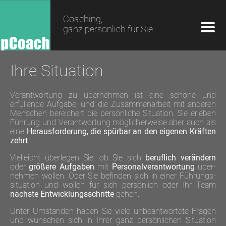
Coaching,
ganz persönlich für Sie
Ihre Situation
Verant­wortung zu über­nehmen ist eine schöne und
erfüllende Aufgabe, und die Zusammen­arbeit mit anderen
Men­schen berei­chert die persön­liche Situation. Sie erleben
Führung und Verant­wortung möglicher­weise aber auch als
eine
Heraus­forderung, die spürbar an den eigenen Kräften
zehrt
.
Vielleicht überlegen Sie, ob Sie sich
beruflich verändern
oder
größere Aufgaben
mit
Personal­verant­wortung
über­
nehmen wollen. Oder Sie befinden sich in einer Führungs­
situation und wollen für sich persön­lich oder Ihr Team
nächste Ent­wicklungs­schritte
gehen.
Unter Um­ständen haben Sie viele unbeant­wortete Fragen
und wün­schen sich in Ihrer ganz persön­lichen Situation