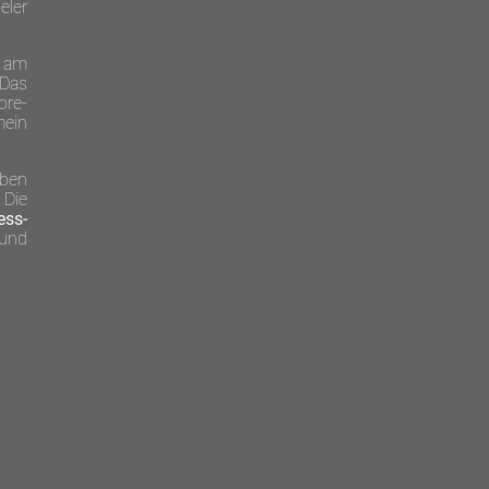
eler
h am
 Das
ore­
mein
aben
 Die
ess­
 und