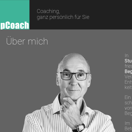
Coaching,
ganz persönlich für Sie
Über mich
In
Stu
fri
Beg
Ver
Ent
kei
Ei
sch
von
Beg
I
Bet