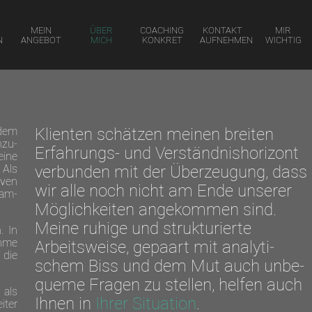
MEIN
ÜBER
COACHING
KONTAKT
MIR
N
ANGEBOT
MICH
KONKRET
AUFNEHMEN
WICHTIG
Klienten schätzen meinen breiten
dem
nzu­
Erfahrungs- und Verständnis­horizont
eine
verbunden mit der Über­zeu­gung, dass
 Als
iven
wir alle noch nicht am Ende unserer
sam­
Möglich­keiten ange­kom­men sind.
Meine ruhige und struktu­rierte
. In
ahme
Arbeits­weise, gepaart mit analyti­
 die
schem Biss und dem Mut auch unbe­
queme Fragen zu stellen, helfen auch
als
Ihnen in
Ihrer Situation
.
iter