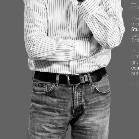
zu 
spa
Inz
mei
Stu
tis
Tät
In 
sic
gru
co
nut
Pro