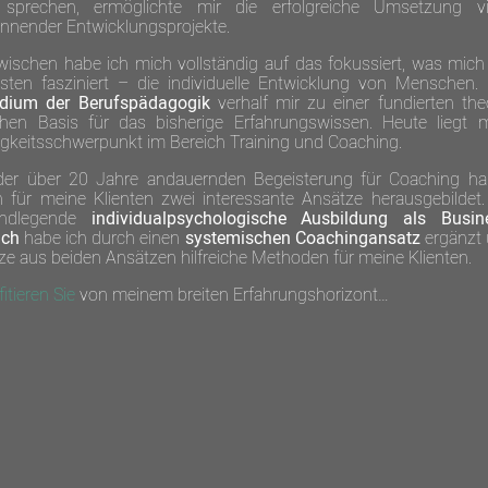
sprechen, ermöglichte mir die erfolgreiche Umsetzung vi
nnender Entwicklungs­projekte.
wischen habe ich mich vollständig auf das fokussiert, was mic
sten fasziniert – die individuelle Entwicklung von Menschen.
dium der Berufs­pädagogik
verhalf mir zu einer fundierten the
chen Basis für das bisherige Erfahrungs­wissen. Heute liegt 
ig­keits­schwer­punkt im Bereich Training und Coaching.
der über 20 Jahre andau­ernden Begeis­terung für Coaching h
h für meine Klienten zwei interes­sante Ansätze heraus­gebildet.
nd­legende
individual­psycho­logische Aus­bildung als Busin
ach
habe ich durch einen
systemischen Coaching­ansatz
ergänzt
ze aus beiden Ansätzen hilf­reiche Methoden für meine Klienten.
fitieren Sie
von meinem breiten Erfahrungs­horizont…