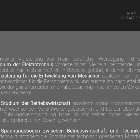
IHRE
SITUATIO
 meiner Vorstellung war mein beruflicher Werdegang mit 
dium der Elektro­technik
vorgezeichnet. Meine zunehmende U
eden­heit hat mich schließlich in Bereiche geführt, in denen ich m
eis­terung für die Ent­wicklung von Men­schen
aus­leben konnte.
ant­wort­licher für die Personal­entwick­lung suchte ich nach effekt
­wicklungs­instrumenten und habe Coaching in seiner vollen Wirk­
t kennen­gelernt.
n
Studium der Betriebs­wirtschaft
erweiterte meine Kompe­tenzen
nell wach­senden Verant­wortungs­bereichen und bei der Über­n
 Führungs­verantwortung habe ich mir selber immer wieder
leitung durch einen Coach gewünscht.
m
Spannungs­bogen zwischen Betriebs­wirtschaft und Technik
riebs­wirt trotzdem die Sprache der technisch orientierten Mitarbe