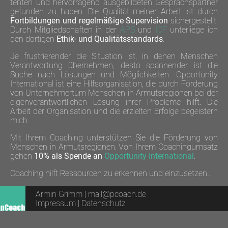
tenten und hervor­ragend aus­gebildeten Gesprächs­partner
gefunden zu haben. Die Qualität meiner Arbeit ist durch
Fort­bildungen und regelmäßige Super­vision
sichergestellt.
Durch Mit­glied­schaften in der
APS
und
ICF
unterliege ich
den dortigen
Ethik- und Qualitäts­standards
.
Je frustrierender die Situation ist, in denen Menschen
Verant­wortung über­nehmen, desto spannender ist die
Suche nach Lösungen und Möglich­keiten. Opportunity
International ist eine Hilfs­organisation, die durch Förderung
von Unternehmer­tum Menschen in Armuts­regionen bei der
eigen­verant­wort­lichen Lösung ihrer Probleme hilft. Die
Arbeit der Organisation und die erzielten Erfolge begeis­tern
mich.
Mit Ihrem Coaching unter­stützen Sie die Förderung von
Menschen in Armuts­regionen. Von Ihrem Coaching­umsatz
gehen
10% als Spende an
Opportunity International
.
Coaching hilft Ressourcen zu erkennen und einzusetzen…
Armin Grimm |
mail@pcoach.de
Impressum
|
Datenschutz